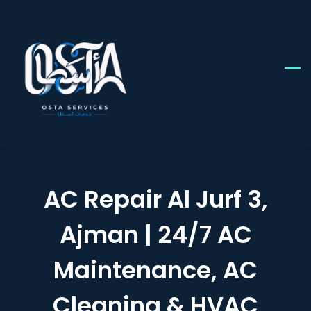
Skip
to
main
content
AC Repair Al Jurf 3,
Ajman | 24/7 AC
Maintenance, AC
Cleaning & HVAC