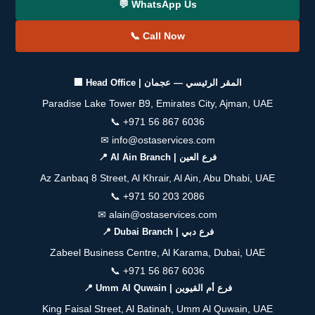
💬 WhatsApp Us
📞 Call Now
🏢 Head Office | المقر الرئيسي — عجمان
Paradise Lake Tower B9, Emirates City, Ajman, UAE
📞
+971 56 867 6036
✉
info@ostaservices.com
📍 Al Ain Branch | فرع العين
Az Zanbaq 8 Street, Al Khrair, Al Ain, Abu Dhabi, UAE
📞
+971 50 203 2086
✉
alain@ostaservices.com
📍 Dubai Branch | فرع دبي
Zabeel Business Centre, Al Karama, Dubai, UAE
📞
+971 56 867 6036
📍 Umm Al Quwain | فرع أم القيوين
King Faisal Street, Al Batinah, Umm Al Quwain, UAE