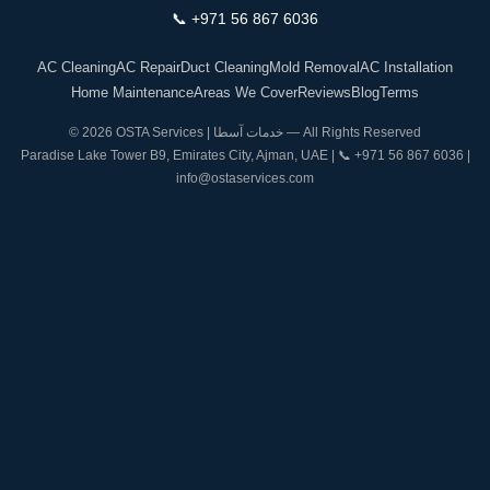
📞
+971 56 867 6036
AC Cleaning
AC Repair
Duct Cleaning
Mold Removal
AC Installation
Home Maintenance
Areas We Cover
Reviews
Blog
Terms
© 2026 OSTA Services | خدمات آسطا — All Rights Reserved
Paradise Lake Tower B9, Emirates City, Ajman, UAE | 📞
+971 56 867 6036
|
info@ostaservices.com