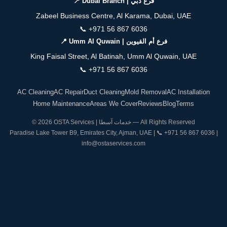
📍 Dubai Branch | فرع دبي
Zabeel Business Centre, Al Karama, Dubai, UAE
📞
+971 56 867 6036
📍 Umm Al Quwain | فرع أم القيوين
King Faisal Street, Al Batinah, Umm Al Quwain, UAE
📞
+971 56 867 6036
AC Cleaning
AC Repair
Duct Cleaning
Mold Removal
AC Installation
Home Maintenance
Areas We Cover
Reviews
Blog
Terms
© 2026 OSTA Services | خدمات آسطا — All Rights Reserved
Paradise Lake Tower B9, Emirates City, Ajman, UAE | 📞
+971 56 867 6036
|
info@ostaservices.com