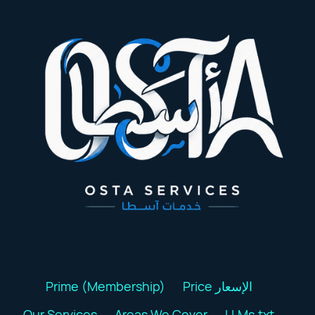
Prime (Membership)
Price الإسعار
Our Services
Areas We Cover
LLMs.txt