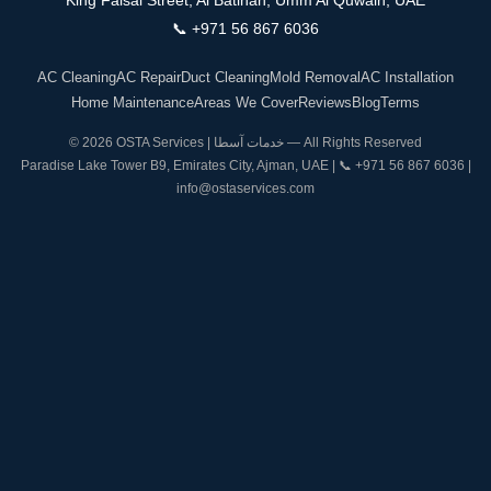
📞
+971 56 867 6036
AC Cleaning
AC Repair
Duct Cleaning
Mold Removal
AC Installation
Home Maintenance
Areas We Cover
Reviews
Blog
Terms
© 2026 OSTA Services | خدمات آسطا — All Rights Reserved
Paradise Lake Tower B9, Emirates City, Ajman, UAE | 📞
+971 56 867 6036
|
info@ostaservices.com