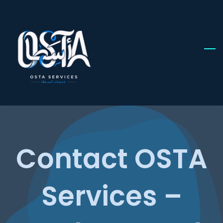
Skip
to
main
content
Contact OSTA
Services –