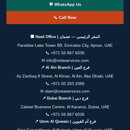
💬 WhatsApp Us
📞 Call Now
🏢 Head Office | المقر الرئيسي — عجمان
Paradise Lake Tower B9, Emirates City, Ajman, UAE
📞
+971 56 867 6036
✉
info@ostaservices.com
📍 Al Ain Branch | فرع العين
Az Zanbaq 8 Street, Al Khrair, Al Ain, Abu Dhabi, UAE
📞
+971 50 203 2086
✉
alain@ostaservices.com
📍 Dubai Branch | فرع دبي
Zabeel Business Centre, Al Karama, Dubai, UAE
📞
+971 56 867 6036
📍 Umm Al Quwain | فرع أم القيوين
King Faisal Street, Al Batinah, Umm Al Quwain, UAE