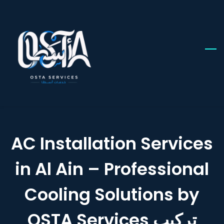
Skip
to
main
content
AC Installation Services
in Al Ain – Professional
Cooling Solutions by
OSTA Services تركيب