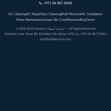
📞
+971 56 867 6036
AC Cleaning
AC Repair
Duct Cleaning
Mold Removal
AC Installation
Home Maintenance
Areas We Cover
Reviews
Blog
Terms
© 2026 OSTA Services | خدمات آسطا — All Rights Reserved
Paradise Lake Tower B9, Emirates City, Ajman, UAE | 📞
+971 56 867 6036
|
info@ostaservices.com