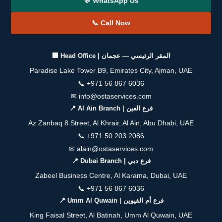
💬 WhatsApp Us
📞 Call Now
🏢 Head Office | المقر الرئيسي — عجمان
Paradise Lake Tower B9, Emirates City, Ajman, UAE
📞
+971 56 867 6036
✉
info@ostaservices.com
📍 Al Ain Branch | فرع العين
Az Zanbaq 8 Street, Al Khrair, Al Ain, Abu Dhabi, UAE
📞
+971 50 203 2086
✉
alain@ostaservices.com
📍 Dubai Branch | فرع دبي
Zabeel Business Centre, Al Karama, Dubai, UAE
📞
+971 56 867 6036
📍 Umm Al Quwain | فرع أم القيوين
King Faisal Street, Al Batinah, Umm Al Quwain, UAE