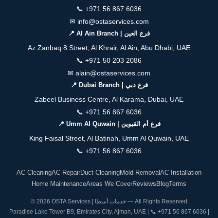
📞
+971 56 867 6036
✉
info@ostaservices.com
📍 Al Ain Branch | فرع العين
Az Zanbaq 8 Street, Al Khrair, Al Ain, Abu Dhabi, UAE
📞
+971 50 203 2086
✉
alain@ostaservices.com
📍 Dubai Branch | فرع دبي
Zabeel Business Centre, Al Karama, Dubai, UAE
📞
+971 56 867 6036
📍 Umm Al Quwain | فرع أم القيوين
King Faisal Street, Al Batinah, Umm Al Quwain, UAE
📞
+971 56 867 6036
AC Cleaning
AC Repair
Duct Cleaning
Mold Removal
AC Installation
Home Maintenance
Areas We Cover
Reviews
Blog
Terms
© 2026 OSTA Services | خدمات آسطا — All Rights Reserved
Paradise Lake Tower B9, Emirates City, Ajman, UAE | 📞
+971 56 867 6036
|