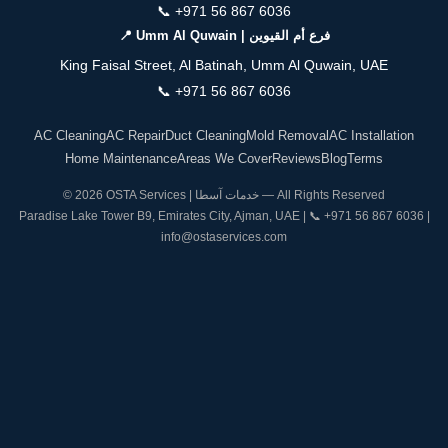
📞
+971 56 867 6036
📍 Umm Al Quwain | فرع أم القيوين
King Faisal Street, Al Batinah, Umm Al Quwain, UAE
📞
+971 56 867 6036
AC Cleaning
AC Repair
Duct Cleaning
Mold Removal
AC Installation
Home Maintenance
Areas We Cover
Reviews
Blog
Terms
© 2026 OSTA Services | خدمات آسطا — All Rights Reserved
Paradise Lake Tower B9, Emirates City, Ajman, UAE | 📞
+971 56 867 6036
|
info@ostaservices.com