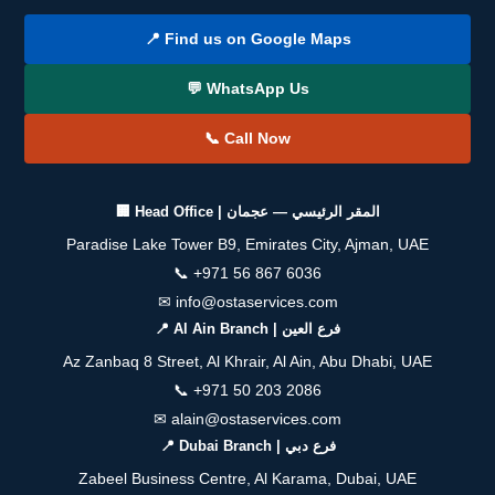
📍 Find us on Google Maps
💬 WhatsApp Us
📞 Call Now
🏢 Head Office | المقر الرئيسي — عجمان
Paradise Lake Tower B9, Emirates City, Ajman, UAE
📞
+971 56 867 6036
✉
info@ostaservices.com
📍 Al Ain Branch | فرع العين
Az Zanbaq 8 Street, Al Khrair, Al Ain, Abu Dhabi, UAE
📞
+971 50 203 2086
✉
alain@ostaservices.com
📍 Dubai Branch | فرع دبي
Zabeel Business Centre, Al Karama, Dubai, UAE