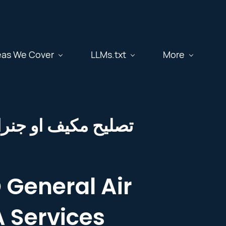
eas We Cover
LLMs.txt
More
Me تصليح مكيف او جنرال بالقرب مني
 General Air
A Services