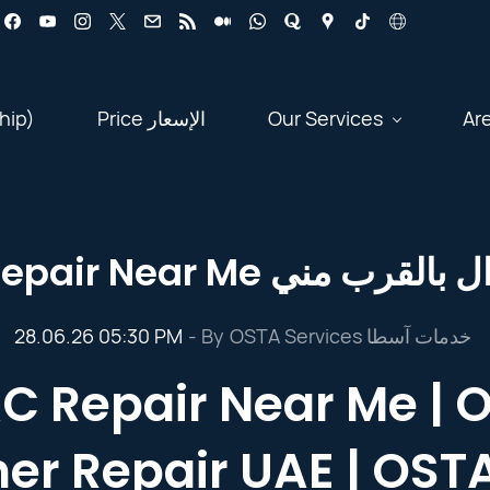
hip)
Price الإسعار
Our Services
Ar
O General AC Repair Near 
28.06.26 05:30 PM
- By
OSTA Services خدمات آسطا
C Repair Near Me | O
er Repair UAE | OST