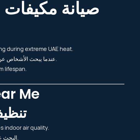
صيانة مكيفات ا
ling during extreme UAE heat.
فهم يريدون تبريد قوي ومستقر في الحرارة العالية.
عندما يبحث الأشخاص ع
 lifespan.
ear Me
تنظيف
indoor air quality.
يزيل الأتربة ويحسن جودة الهواء.
البحث 