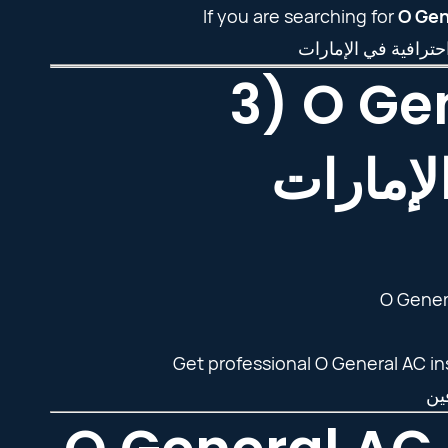
If you are searching for
O Gen
3) O Ge
لإمارات
O Genera
Get professional O General AC ins