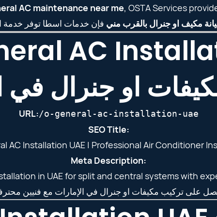
eral AC maintenance near me
, OSTA Services provide
انة مكيف او جنرال بالقرب مني
neral AC Installa
يفات او جنرال في ا
URL:
/o-general-ac-installation-uae
SEO Title:
l AC Installation UAE | Professional Air Conditioner Ins
Meta Description:
tallation in UAE for split and central systems with ex