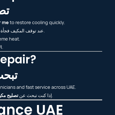
تص
r me
to restore cooling quickly.
لاستعادة التبريد بسرعة.
عند توقف المكيف فجأة
eme heat.
الاستجابة السريعة تمنع تلف النظام وتقلل الإزعاج في الحر الشديد.
Repair?
تبحث
nicians and fast service across UAE.
فإن خدمات اسطا توفر فنيين محترفين وخدمة سريعة في الإمارات.
إذا كنت تبحث عن
تصليح مكي
nance UAE