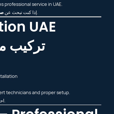
s professional service in UAE.
فإن خدمات اسطا توفر خدمة احترافية في الإمارات.
إذا كنت تبحث عن
صي
tion UAE
تركيب مك
tallation
pert technicians and proper setup.
احصل على تركيب مكيفات او جنرال في الإمارات مع فنيين محترفين.