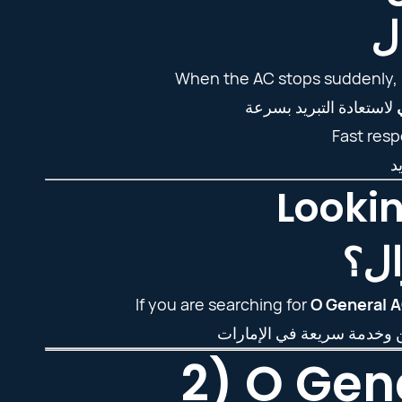
ل
When the AC stops suddenly, 
Fast res
Lookin
ال؟
If you are searching for
O General A
2) O Gen