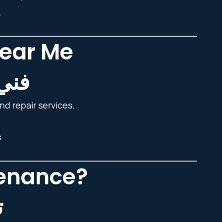
.
Near Me
فني
d repair services.
.
tenance?
ت