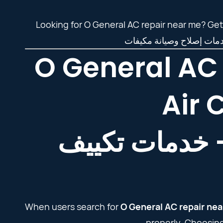
Looking for O General AC repair near me? Get
O General AC 
Air 
– خدمات تكييف
When users search for
O General AC repair ne
properly. Choosing