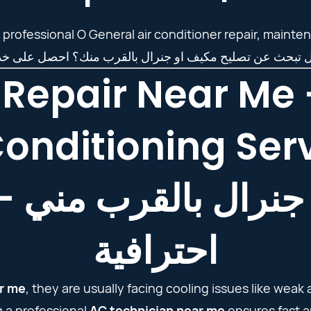
 professional O General air conditioner repair, main
Repair Near Me 
Conditioning Ser
جنرال بالقرب مني 
احترافية
ar me
, they are usually facing cooling issues like weak
 a professional
AC technician near me
ensures fast a