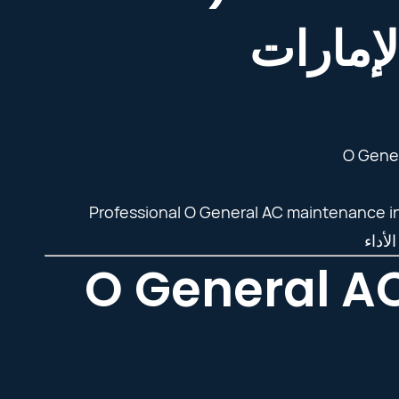
لإمارات
O Gener
Professional O General AC maintenance in 
O General A