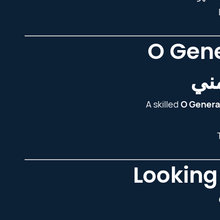
O Gene
ني
A skilled
O Genera
Looking