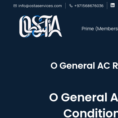
Skip
info@ostaservices.com
+971568676036
to
main
Prime (Members
content
O General A
Condition