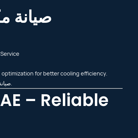
صيانة مك
 Service
ptimization for better cooling efficiency.
صيانة مكيفات او جنرال في الإمارات تشمل تنظيف وفحص وتحسين الأداء.
E – Reliable