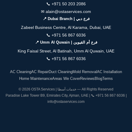
📞
+971 50 203 2086
✉
alain@ostaservices.com
📍 Dubai Branch | فرع دبي
Zabeel Business Centre, Al Karama, Dubai, UAE
📞
+971 56 867 6036
📍 Umm Al Quwain | فرع أم القيوين
King Faisal Street, Al Batinah, Umm Al Quwain, UAE
📞
+971 56 867 6036
AC Cleaning
AC Repair
Duct Cleaning
Mold Removal
AC Installation
Home Maintenance
Areas We Cover
Reviews
Blog
Terms
© 2026 OSTA Services | خدمات آسطا — All Rights Reserved
Paradise Lake Tower B9, Emirates City, Ajman, UAE | 📞
+971 56 867 6036
|
info@ostaservices.com