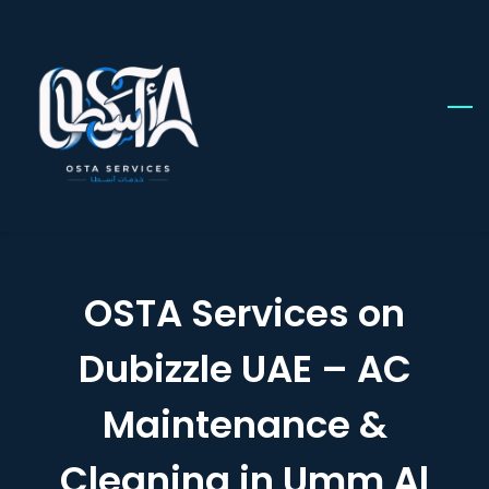
Skip
to
main
content
OSTA Services on
Dubizzle UAE – AC
Maintenance &
Cleaning in Umm Al