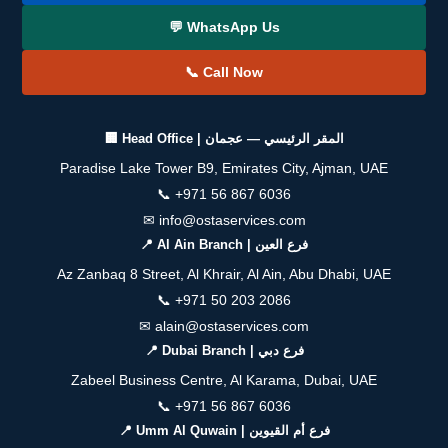
💬 WhatsApp Us
📞 Call Now
🏢 Head Office | المقر الرئيسي — عجمان
Paradise Lake Tower B9, Emirates City, Ajman, UAE
📞
+971 56 867 6036
✉
info@ostaservices.com
📍 Al Ain Branch | فرع العين
Az Zanbaq 8 Street, Al Khrair, Al Ain, Abu Dhabi, UAE
📞
+971 50 203 2086
✉
alain@ostaservices.com
📍 Dubai Branch | فرع دبي
Zabeel Business Centre, Al Karama, Dubai, UAE
📞
+971 56 867 6036
📍 Umm Al Quwain | فرع أم القيوين