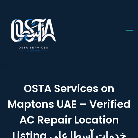
Skip
to
main
content
OSTA Services on
Maptons UAE – Verified
AC Repair Location
Listing خدمات آسطا على