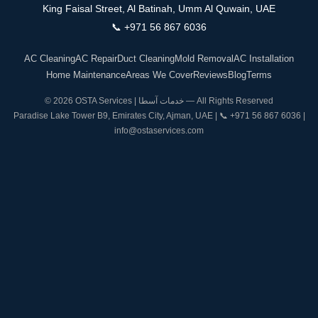
King Faisal Street, Al Batinah, Umm Al Quwain, UAE
📞
+971 56 867 6036
AC Cleaning
AC Repair
Duct Cleaning
Mold Removal
AC Installation
Home Maintenance
Areas We Cover
Reviews
Blog
Terms
© 2026 OSTA Services | خدمات آسطا — All Rights Reserved
Paradise Lake Tower B9, Emirates City, Ajman, UAE | 📞
+971 56 867 6036
|
info@ostaservices.com