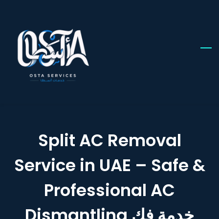
Skip
to
main
content
Split AC Removal
Service in UAE – Safe &
Professional AC
Dismantling خدمة فك