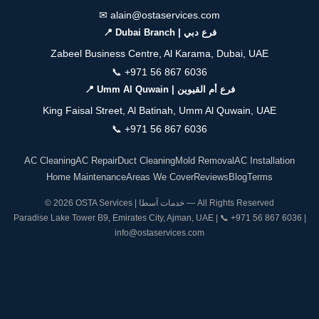
✉
alain@ostaservices.com
📍 Dubai Branch | فرع دبي
Zabeel Business Centre, Al Karama, Dubai, UAE
📞
+971 56 867 6036
📍 Umm Al Quwain | فرع أم القيوين
King Faisal Street, Al Batinah, Umm Al Quwain, UAE
📞
+971 56 867 6036
AC Cleaning
AC Repair
Duct Cleaning
Mold Removal
AC Installation
Home Maintenance
Areas We Cover
Reviews
Blog
Terms
© 2026 OSTA Services | خدمات آسطا — All Rights Reserved
Paradise Lake Tower B9, Emirates City, Ajman, UAE | 📞
+971 56 867 6036
|
info@ostaservices.com