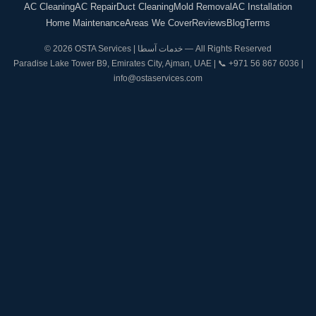
AC Cleaning
AC Repair
Duct Cleaning
Mold Removal
AC Installation
Home Maintenance
Areas We Cover
Reviews
Blog
Terms
© 2026 OSTA Services | خدمات آسطا — All Rights Reserved
Paradise Lake Tower B9, Emirates City, Ajman, UAE | 📞
+971 56 867 6036
|
info@ostaservices.com