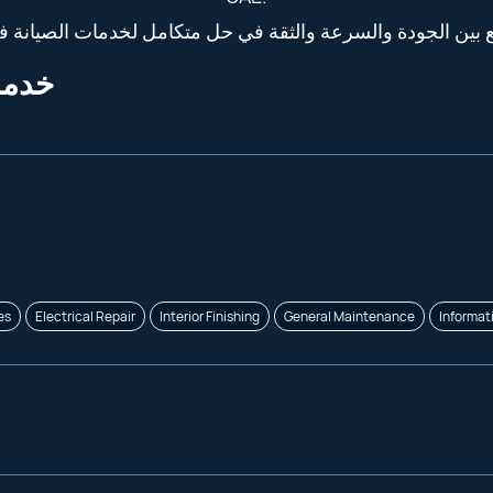
خدمات آس
es
Electrical Repair
Interior Finishing
General Maintenance
Informat