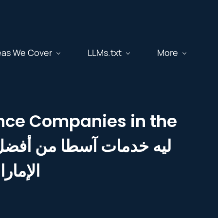
eas We Cover
LLMs.txt
More
ance Companies in the
الإمار