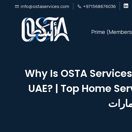
Skip
info@ostaservices.com
+971568676036
to
main
Prime (Members
content
Why Is OSTA Services
UAE? | Top Home Services UAE  شركات الصيانة في
مارات