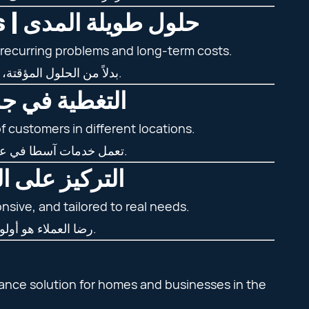
Long-Term Solutions, Not Temporary Fixes | حلول طويلة المدى
 recurring problems and long-term costs.
بدلاً من الحلول المؤقتة، تهدف خدمات آسطا إلى تقديم حلول دائمة تقلل من تكرار الأعطال والتكاليف المستقبلية.
 | التغطية في جميع الإمارات
f customers in different locations.
تعمل خدمات آسطا في عدة إمارات داخل الدولة، مما يجعلها متاحة لشريحة واسعة من العملاء في مختلف المناطق.
sed Approach | التركيز على العميل
nsive, and tailored to real needs.
رضا العملاء هو أولوية أساسية، حيث يتم تصميم الخدمات لتكون سهلة ومريحة وتلبي الاحتياجات الفعلية.
ance solution for homes and businesses in the