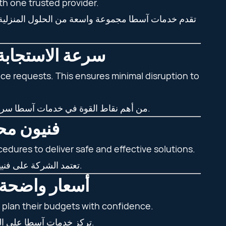
th one trusted provider.
تقدم خدمات آسطا مجموعة واسعة من الحلول المنزلية وت
ast Response and Reliable Support | سرعة الاستجابة
nce requests. This ensures minimal disruption to
من أهم نقاط القوة في خدمات آسطا سرعة الاستجابة، خاصة في طلبات الصيانة الطارئة، مما يقلل من تعطيل الحياة اليومية في المنازل أو الأعمال.
icians | فنيون محترفون
ures to deliver safe and effective solutions.
تعتمد الشركة على فنيين مدربين وذوي خبرة يلتزمون بالمعايير والإجراءات الصحيحة لتقديم حلول آمنة وفعالة.
air Pricing | أسعار واضحة وعادلة
 plan their budgets with confidence.
تركز خدمات آسطا على الشفافية في الأسعار بدون رسوم مخفية، مما يساعد العملاء على التخطيط المالي بثقة أكبر.