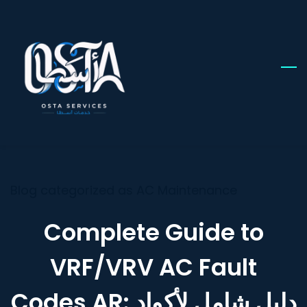
Skip
to
main
content
Blog categorized as AC Maintenance
Complete Guide to
VRF/VRV AC Fault
Codes AR: دليل شامل لأكواد