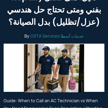
بفني ومتى تحتاج حل هندسي
(عزل/تظليل) بدل الصيانة؟
By
OSTA Services خدمات آسطا
Guide: When to Call an AC Technician vs When